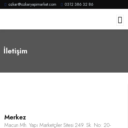
ozkar@ozkaryapimarket.com
0312 386 32 86
İletişim
Merkez
Macun Mh. Yapı Marketçiler Sitesi 249. Sk. No: 20-